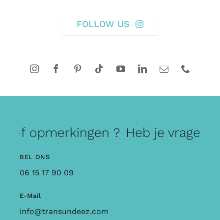
FOLLOW US
n of opmerkingen ?
Heb je vragen o
BEL ONS
06 15 17 90 09
E-Mail
info@transundeez.com