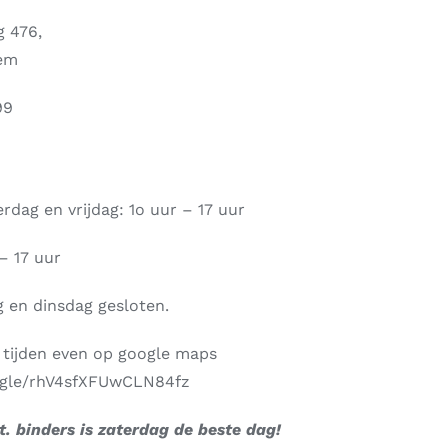
 476,
em
99
dag en vrijdag: 1o uur – 17 uur
– 17 uur
 en dinsdag gesloten.
e tijden even op google maps
oogle/rhV4sfXFUwCLN84fz
t. binders is zaterdag de beste dag!