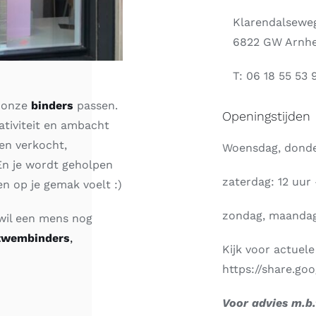
Klarendalseweg
6822 GW Arnh
T:
06 18 55 53 
e onze
binders
passen.
Openingstijden
tiviteit en ambacht
en verkocht,
Woensdag, donder
En je wordt geholpen
zaterdag: 12 uur 
en op je gemak voelt :)
zondag, maandag
 wil een mens nog
zwembinders
,
Kijk voor actuel
https://share.g
Voor advies m.b.