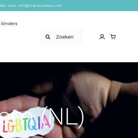
? Mail naar info@transundeez.com
 binders
Zoeken
naar:
hem (NL)