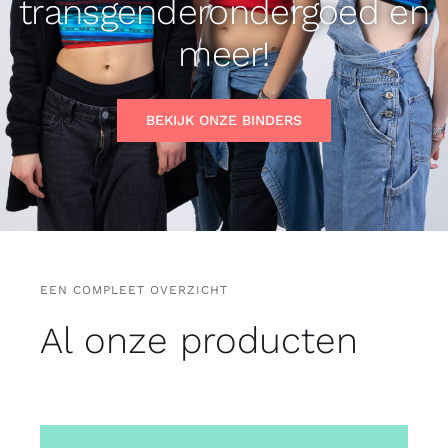
transgenderondergoed en
Gratis binders
meer!
Reviews
BEKIJK ONZE BINDERS
EEN COMPLEET OVERZICHT
Al onze producten