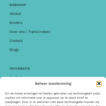
WEBSHOP
Winkel
Binders
Over ons | TransUndeez
Contact
Blogs
INFORMATIE
Aanbod
Beheer toestemming
Garantie & Klachten
Om de beste ervaringen te bieden, gebruiken wij technologieën zoals
Algemene Voorwaarden
cookies om informatie over je apparaat op te slaan en/of te
raadplegen. Door in te stemmen met deze technologieën kunnen wij
Privacy Policy