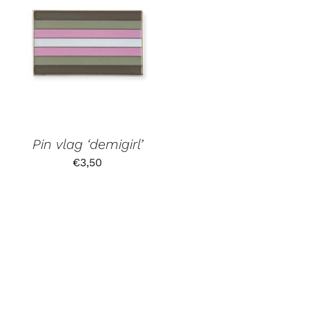
Pin vlag ‘demigirl’
€
3,50