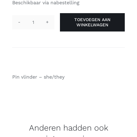
Beschikbaar via nabestelling
TOEVOEGEN AAN
WINKELWAGEN
Pin
vlinder
-
she/they
aantal
Pin vlinder – she/they
Anderen hadden ook