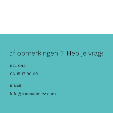
en of opmerkingen ?
Heb je vragen 
BEL ONS
06 15 17 90 09
E-Mail
info@transundeez.com