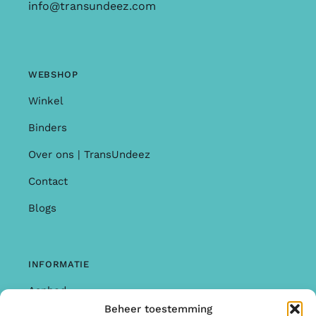
info@transundeez.com
WEBSHOP
Winkel
Binders
Over ons | TransUndeez
Contact
Blogs
INFORMATIE
Aanbod
Beheer toestemming