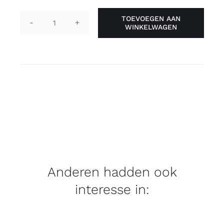
TOEVOEGEN AAN
WINKELWAGEN
Pin
boog
-
biseksueel
aantal
Anderen hadden ook
interesse in: