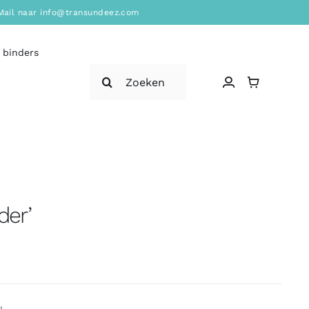
? Mail naar info@transundeez.com
 binders
Zoeken
naar:
der’