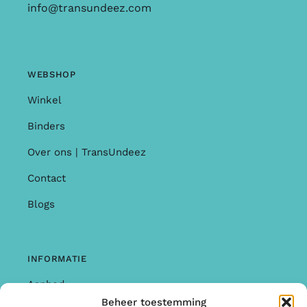
info@transundeez.com
WEBSHOP
Winkel
Binders
Over ons | TransUndeez
Contact
Blogs
INFORMATIE
Aanbod
Beheer toestemming