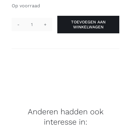
Op voorraad
TOEVOEGEN AAN
WINKELWAGEN
Pin
(plastic)
vlag
'all-
inclusive
pride
pride'
aantal
Anderen hadden ook
interesse in: