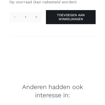
Op voorraad (kan nabesteld worden)
TOEVOEGEN AAN
WINKELWAGEN
Vlag
'intersekse'
90
x
150
cm
aantal
Anderen hadden ook
interesse in: