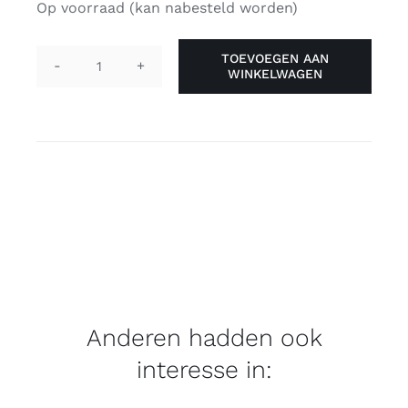
Op voorraad (kan nabesteld worden)
TOEVOEGEN AAN
WINKELWAGEN
Vlag
'genderfluïd'
90
x
150
cm
aantal
Anderen hadden ook
interesse in: