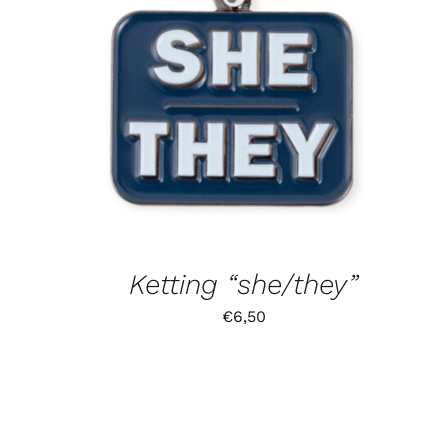
Ketting “she/they”
€
6,50