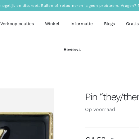
mogelijk en discreet. Ruilen of retourneren is geen probleem. Vragen
Verkooplocaties
Winkel
Informatie
Blogs
Gratis
Reviews
Pin “they/the
Op voorraad