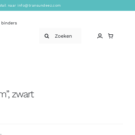
? Mail naar info@transundeez.com
 binders
Zoeken
naar:
m”, zwart