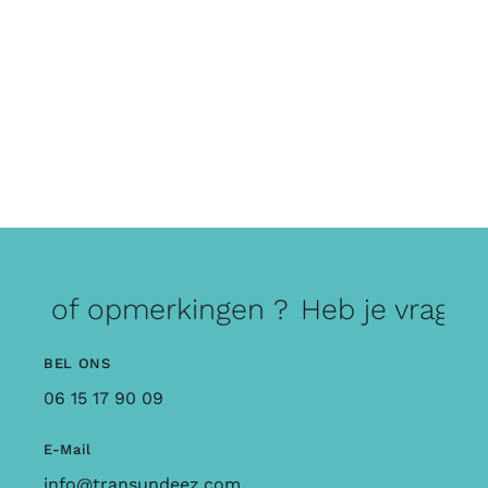
gen of opmerkingen ?
Heb je vragen
BEL ONS
06 15 17 90 09
E-Mail
info@transundeez.com