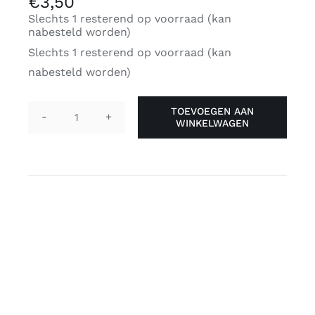
€
3,50
Slechts 1 resterend op voorraad (kan
nabesteld worden)
Slechts 1 resterend op voorraad (kan
nabesteld worden)
TOEVOEGEN AAN
WINKELWAGEN
Pin
pronouns
-
they/them
roze
aantal