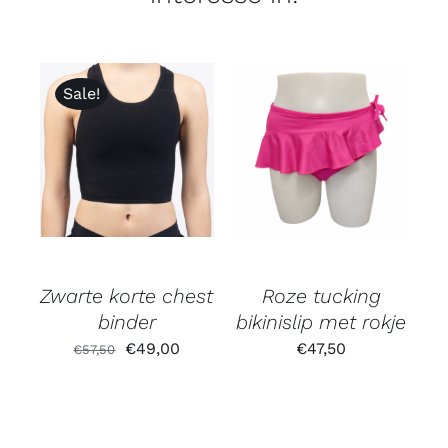
Sale!
Gewaardeerd
5.00
uit 5
Zwarte korte chest
Roze tucking
binder
bikinislip met rokje
Oorspronkelijke
Huidige
€
49,00
€
47,50
€
57,50
prijs
prijs
was:
is:
€57,50.
€49,00.