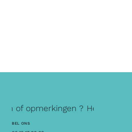
en of opmerkingen ?
Heb je vrage
BEL ONS