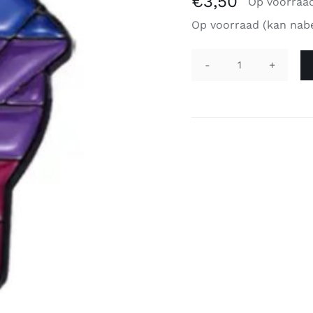
€
3,50
Op voorraa
Op voorraad (kan nab
Pin
vuist
-
biseksueel
aantal