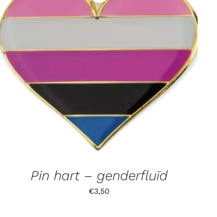
Pin hart – genderfluïd
€
3,50