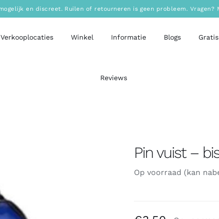
mogelijk en discreet. Ruilen of retourneren is geen probleem. Vragen
Verkooplocaties
Winkel
Informatie
Blogs
Gratis
Reviews
Pin vuist – b
Op voorraad (kan nab