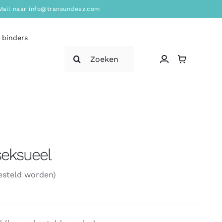
? Mail naar info@transundeez.com
 binders
Zoeken
naar:
iseksueel
esteld worden)