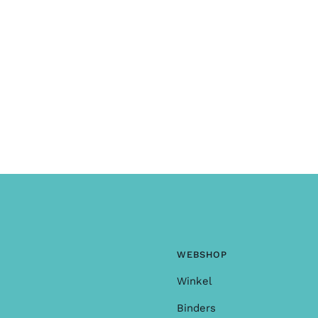
n of opmerkingen ?
WEBSHOP
Winkel
Binders