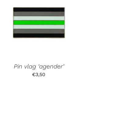
Pin vlag ‘agender’
€
3,50