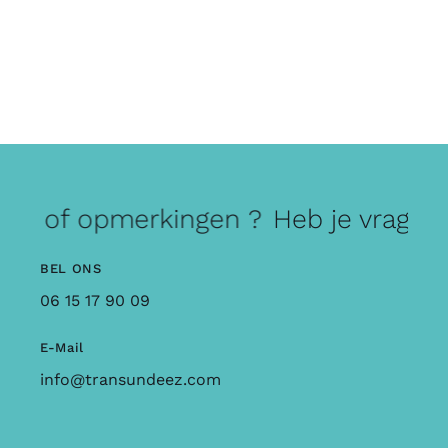
gen of opmerkingen ?
Heb je vragen
BEL ONS
06 15 17 90 09
E-Mail
info@transundeez.com