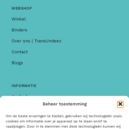
WEBSHOP
Winkel
Binders
Over ons | TransUndeez
Contact
Blogs
INFORMATIE
Aanbod
Beheer toestemming
Garantie & Klachten
Om de beste ervaringen te bieden, gebruiken wij technologieën zoals
Algemene Voorwaarden
cookies om informatie over je apparaat op te slaan en/of te
raadplegen. Door in te stemmen met deze technologieën kunnen wij