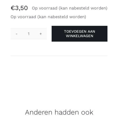
€
3,50
Op voorraad (kan nabesteld worden)
Op voorraad (kan nabesteld worden)
TOEVOEGEN AAN
WINKELWAGEN
Pin
slangen
-
regenboog
aantal
Anderen hadden ook