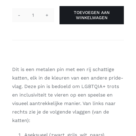
TOEVOEGEN AAN
WINKELWAGEN
Pin
katten
-
pride
aantal
Dit is een metalen pin met een rij schattige
katten, elk in de kleuren van een andere pride-
vlag. Deze pin is bedoeld om LGBTQIA+ trots
en inclusiviteit te vieren op een speelse en
visueel aantrekkelijke manier. Van links naar
rechts zie je de volgende vlaggen (van de
katten):
Aseksueel (zwart, grijs, wit, paars)