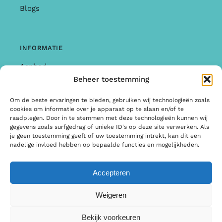
Blogs
INFORMATIE
Aanbod
Beheer toestemming
Garantie & Klachten
Om de beste ervaringen te bieden, gebruiken wij technologieën zoals
Algemene Voorwaarden
cookies om informatie over je apparaat op te slaan en/of te
raadplegen. Door in te stemmen met deze technologieën kunnen wij
Privacy Policy
gegevens zoals surfgedrag of unieke ID's op deze site verwerken. Als
je geen toestemming geeft of uw toestemming intrekt, kan dit een
Informatie
nadelige invloed hebben op bepaalde functies en mogelijkheden.
Accepteren
© Copyright 2026 | Ontwerp & Ontwikkeling door
Weigeren
Internetbureau Scriptex
Bekijk voorkeuren