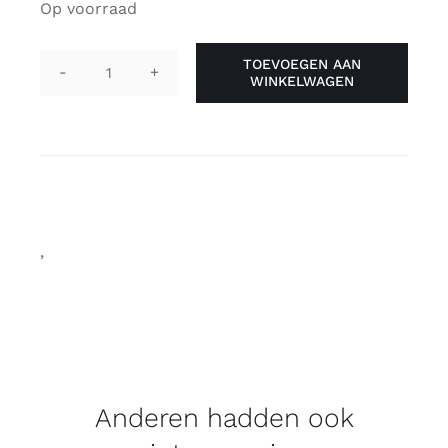
Op voorraad
TOEVOEGEN AAN
WINKELWAGEN
Pin
-
hello
i'm
lesbian
aantal
,
Anderen hadden ook