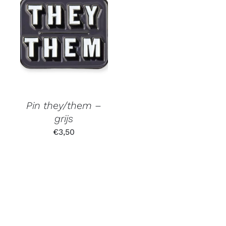
Pin they/them –
grijs
€
3,50