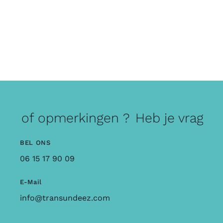
gen of opmerkingen ?
Heb je vragen
BEL ONS
06 15 17 90 09
E-Mail
info@transundeez.com