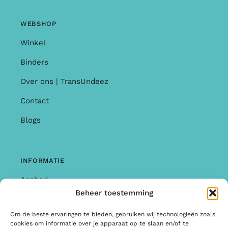
WEBSHOP
Winkel
Binders
Over ons | TransUndeez
Contact
Blogs
INFORMATIE
Aanbod
Beheer toestemming
Garantie & Klachten
Om de beste ervaringen te bieden, gebruiken wij technologieën zoals
Algemene Voorwaarden
cookies om informatie over je apparaat op te slaan en/of te