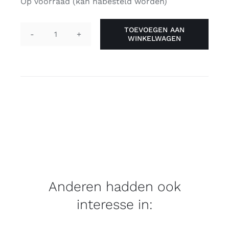
Op voorraad (kan nabesteld worden)
TOEVOEGEN AAN
WINKELWAGEN
Pin
-
gaymer
aantal
Anderen hadden ook
interesse in: