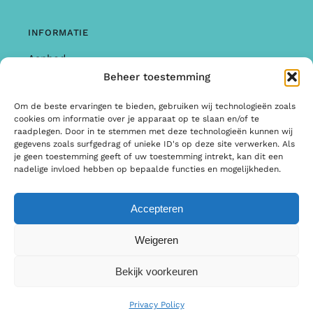
INFORMATIE
Aanbod
Beheer toestemming
Garantie & Klachten
Om de beste ervaringen te bieden, gebruiken wij technologieën zoals
Algemene Voorwaarden
cookies om informatie over je apparaat op te slaan en/of te
raadplegen. Door in te stemmen met deze technologieën kunnen wij
Privacy Policy
gegevens zoals surfgedrag of unieke ID's op deze site verwerken. Als
je geen toestemming geeft of uw toestemming intrekt, kan dit een
Informatie
nadelige invloed hebben op bepaalde functies en mogelijkheden.
Accepteren
© Copyright 2026 | Ontwerp & Ontwikkeling door
Weigeren
Internetbureau Scriptex
Bekijk voorkeuren
Privacy Policy