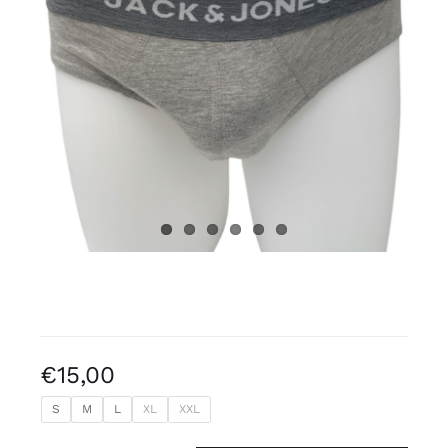
Gratis binders
Reviews
€
15,00
S
M
L
XL
XXL