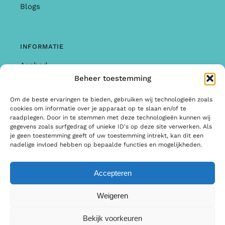
Blogs
INFORMATIE
Aanbod
Beheer toestemming
Garantie & Klachten
Om de beste ervaringen te bieden, gebruiken wij technologieën zoals
Algemene Voorwaarden
cookies om informatie over je apparaat op te slaan en/of te
raadplegen. Door in te stemmen met deze technologieën kunnen wij
Privacy Policy
gegevens zoals surfgedrag of unieke ID's op deze site verwerken. Als
je geen toestemming geeft of uw toestemming intrekt, kan dit een
Informatie
nadelige invloed hebben op bepaalde functies en mogelijkheden.
Accepteren
© Copyright 2025 | Ontwerp & Ontwikkeling door
Weigeren
Internetbureau Scriptex
Bekijk voorkeuren