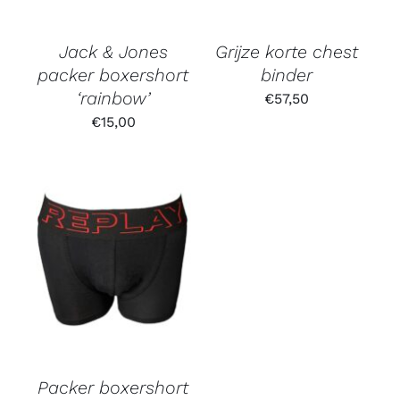
Jack & Jones
Grijze korte chest
packer boxershort
binder
‘rainbow’
€
57,50
€
15,00
Gewaardeerd
3.67
uit 5
Packer boxershort