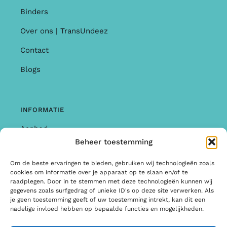
Binders
Over ons | TransUndeez
Contact
Blogs
INFORMATIE
Aanbod
Beheer toestemming
Garantie & Klachten
Om de beste ervaringen te bieden, gebruiken wij technologieën zoals
Algemene Voorwaarden
cookies om informatie over je apparaat op te slaan en/of te
raadplegen. Door in te stemmen met deze technologieën kunnen wij
Privacy Policy
gegevens zoals surfgedrag of unieke ID's op deze site verwerken. Als
je geen toestemming geeft of uw toestemming intrekt, kan dit een
Informatie
nadelige invloed hebben op bepaalde functies en mogelijkheden.