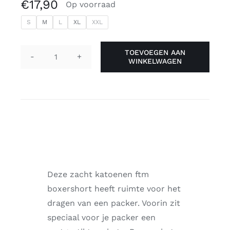
€
17,90
Op voorraad
S
M
L
XL
XXL
TOEVOEGEN AAN
WINKELWAGEN
Packer
boxershort
'Replay
zwart'
aantal
Deze zacht katoenen ftm
boxershort heeft ruimte voor het
dragen van een packer. Voorin zit
speciaal voor je packer een