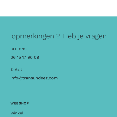
 of opmerkingen ?
Heb je vragen of 
BEL ONS
06 15 17 90 09
E-Mail
info@transundeez.com
WEBSHOP
Winkel