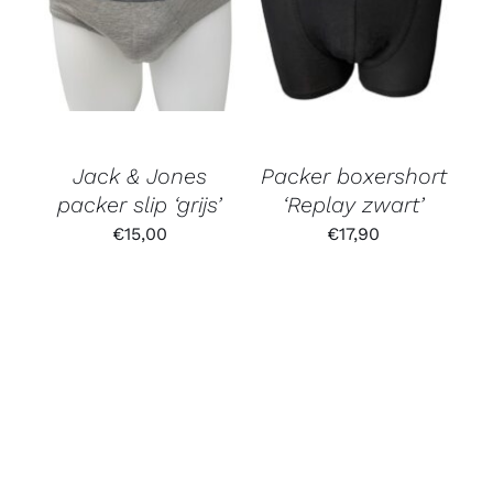
Gewaardeerd
3.67
uit 5
Jack & Jones
Packer boxershort
packer slip ‘grijs’
‘Replay zwart’
€
15,00
€
17,90