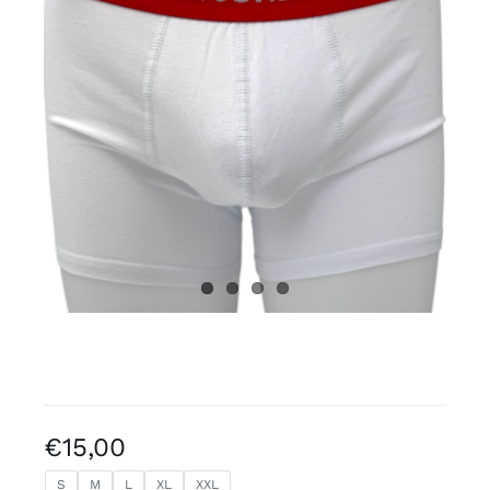
Gratis binders
Reviews
€
15,00
S
M
L
XL
XXL