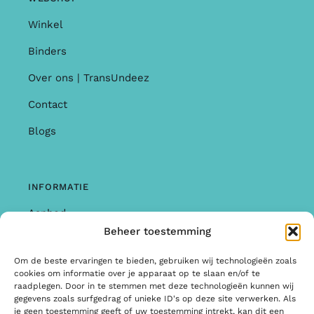
Winkel
Binders
Over ons | TransUndeez
Contact
Blogs
INFORMATIE
Aanbod
Beheer toestemming
Garantie & Klachten
Om de beste ervaringen te bieden, gebruiken wij technologieën zoals
Algemene Voorwaarden
cookies om informatie over je apparaat op te slaan en/of te
raadplegen. Door in te stemmen met deze technologieën kunnen wij
Privacy Policy
gegevens zoals surfgedrag of unieke ID's op deze site verwerken. Als
je geen toestemming geeft of uw toestemming intrekt, kan dit een