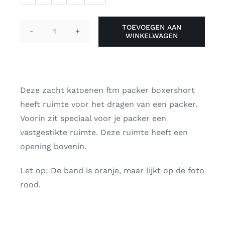
TOEVOEGEN AAN
WINKELWAGEN
Jack
&
Jones
packer
boxershort
Deze zacht katoenen ftm packer boxershort
'wit'
heeft ruimte voor het dragen van een packer.
aantal
Voorin zit speciaal voor je packer een
vastgestikte ruimte. Deze ruimte heeft een
opening bovenin.
Let op: De band is oranje, maar lijkt op de foto
rood.