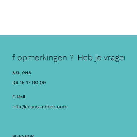
n of opmerkingen ?
Heb je vragen of
BEL ONS
06 15 17 90 09
E-Mail
info@transundeez.com
WEBSHOP