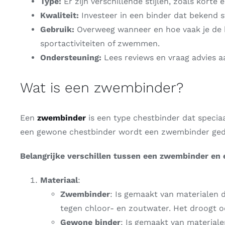
Type:
Er zijn verschillende stijlen, zoals korte 
Kwaliteit:
Investeer in een binder dat bekend st
Gebruik:
Overweeg wanneer en hoe vaak je de bi
sportactiviteiten of zwemmen.
Ondersteuning:
Lees reviews en vraag advies
Wat is een zwembinder?
Een
zwembinder
is een type chestbinder dat specia
een gewone chestbinder wordt een zwembinder gedra
Belangrijke verschillen tussen een zwembinder en
Materiaal
:
Zwembinder
: Is gemaakt van materialen 
tegen chloor- en zoutwater. Het droogt oo
Gewone binder
: Is gemaakt van material