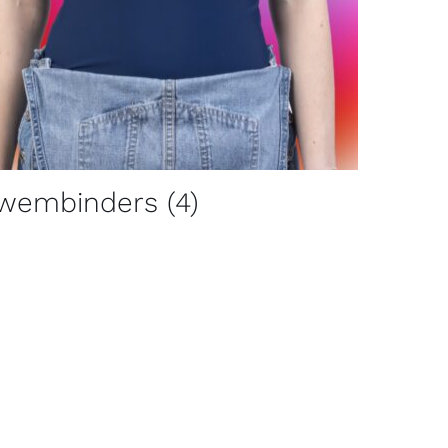
wembinders
(4)