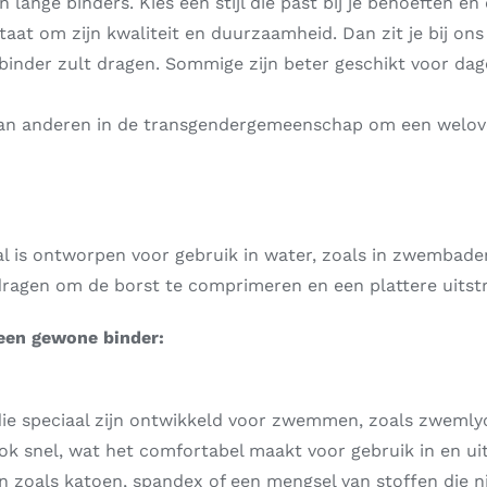
en lange binders. Kies een stijl die past bij je behoeften en
aat om zijn kwaliteit en duurzaamheid. Dan zit je bij ons
nder zult dragen. Sommige zijn beter geschikt voor dageli
 aan anderen in de transgendergemeenschap om een welo
al is ontworpen voor gebruik in water, zoals in zwembade
gen om de borst te comprimeren en een plattere uitstra
 een gewone binder:
die speciaal zijn ontwikkeld voor zwemmen, zoals zwemlyc
k snel, wat het comfortabel maakt voor gebruik in en uit
en zoals katoen, spandex of een mengsel van stoffen die 