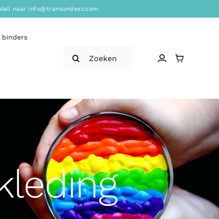
? Mail naar info@transundeez.com
 binders
Zoeken
naar:
leding