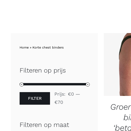
Home
»
Korte chest binders
Filteren op prijs
Prijs:
€0
—
FILTER
Min.
Max.
€70
Groe
prijs
prijs
b
Filteren op maat
‘bet