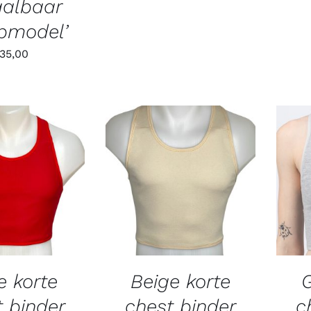
aalbaar
apmodel’
35,00
e korte
Beige korte
G
t binder
chest binder
c