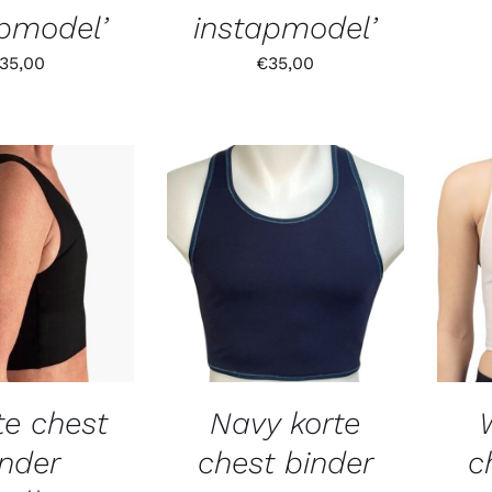
apmodel’
instapmodel’
35,00
€
35,00
te chest
Navy korte
inder
chest binder
c