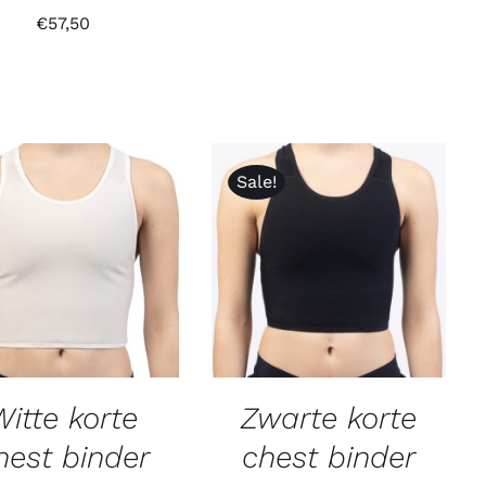
€
57,50
Sale!
Witte korte
Zwarte korte
hest binder
chest binder