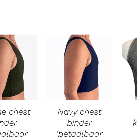
ne chest
Navy chest
inder
binder
k
aalbaar
‘betaalbaar