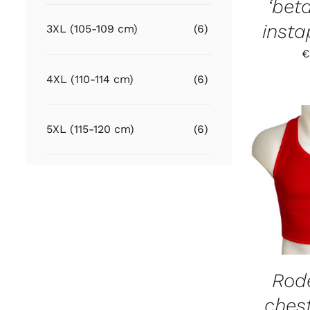
‘bet
inst
3XL (105-109 cm)
(6)
€
4XL (110-114 cm)
(6)
5XL (115-120 cm)
(6)
Rod
ches