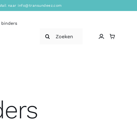
? Mail naar info@transundeez.com
 binders
Zoeken
naar:
ders