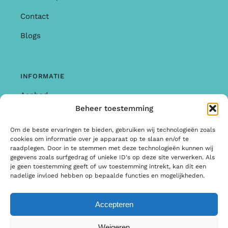
Contact
Blogs
INFORMATIE
Aanbod
Beheer toestemming
Garantie & Klachten
Om de beste ervaringen te bieden, gebruiken wij technologieën zoals
Algemene Voorwaarden
cookies om informatie over je apparaat op te slaan en/of te
raadplegen. Door in te stemmen met deze technologieën kunnen wij
Privacy Policy
gegevens zoals surfgedrag of unieke ID's op deze site verwerken. Als
je geen toestemming geeft of uw toestemming intrekt, kan dit een
Informatie
nadelige invloed hebben op bepaalde functies en mogelijkheden.
Accepteren
© Copyright 2024 | Ontwerp & Ontwikkeling door
Weigeren