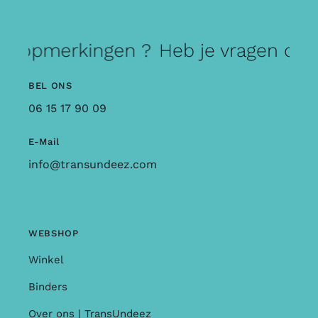
 opmerkingen ?
Heb je vragen of op
BEL ONS
06 15 17 90 09
E-Mail
info@transundeez.com
WEBSHOP
Winkel
Binders
Over ons | TransUndeez