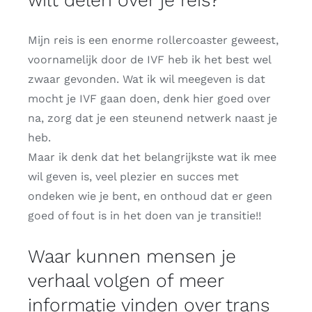
Mijn reis is een enorme rollercoaster geweest,
voornamelijk door de IVF heb ik het best wel
zwaar gevonden. Wat ik wil meegeven is dat
mocht je IVF gaan doen, denk hier goed over
na, zorg dat je een steunend netwerk naast je
heb.
Maar ik denk dat het belangrijkste wat ik mee
wil geven is, veel plezier en succes met
ondeken wie je bent, en onthoud dat er geen
goed of fout is in het doen van je transitie!!
Waar kunnen mensen je
verhaal volgen of meer
informatie vinden over trans