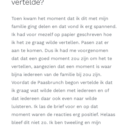
vertelde?
Toen kwam het moment dat ik dit met mijn
familie ging delen en dat vond ik erg spannend.
Ik had voor mezelf op papier geschreven hoe
ik het ze graag wilde vertellen. Pasen zat er
aan te komen. Dus ik had me voorgenomen
dat dat een goed moment zou zijn om het te
vertellen, aangezien dat een moment is waar
bijna iedereen van de familie bij zou zijn.
Voordat de Paasbrunch begon vertelde ik dat
ik graag wat wilde delen met iedereen en of
dat iedereen daar ook even naar wilde
luisteren. Ik las de brief voor en op dat
moment waren de reacties erg positief. Helaas
bleef dit niet zo. Ik ben tweeling en mijn