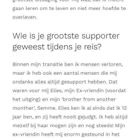
gaan leren om te leven en niet meer hoefde te
overleven.
Wie is je grootste supporter
geweest tijdens je reis?
Binnen mijn transitie ben ik mensen verloren,
maar ik heb ook een aantal mensen die mij
ondanks alles altijd gesupport hebben. Dat
waren voor mij Elies, mijn Ex-vriendin (voordat
het uitging) en mijn ‘brother from another
monther’, Semme. Elies ken ik al sinds dat ik 12
jaar ben, en zij heeft nooit gejudgt. Ik heb altijd
mezelf bij haar mogen zijn en nog steeds! Mijn
ex-vriendin heeft mij enorm gesteund in het