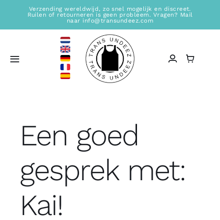
Ga
Verzending wereldwijd, zo snel mogelijk en discreet.
Ruilen of retourneren is geen probleem. Vragen? Mail
naar
naar info@transundeez.com
inhoud
Toggle
Navigation
Home
Verkooplocaties
Een goed
Winkel
gesprek met:
Informatie
Kai!
Blogs