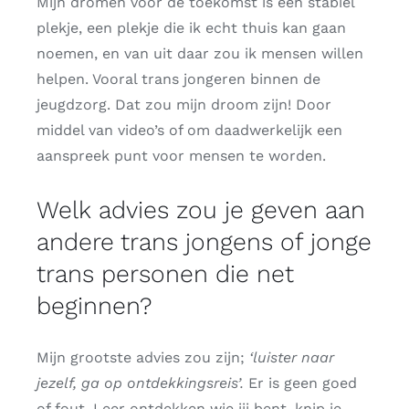
Mijn dromen voor de toekomst is een stabiel
plekje, een plekje die ik echt thuis kan gaan
noemen, en van uit daar zou ik mensen willen
helpen. Vooral trans jongeren binnen de
jeugdzorg. Dat zou mijn droom zijn! Door
middel van video’s of om daadwerkelijk een
aanspreek punt voor mensen te worden.
Welk advies zou je geven aan
andere trans jongens of jonge
trans personen die net
beginnen?
Mijn grootste advies zou zijn;
‘luister naar
jezelf, ga op ontdekkingsreis’.
Er is geen goed
of fout. Leer ontdekken wie jij bent, knip je