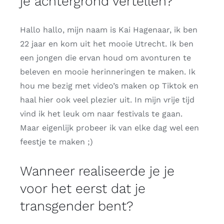
je achtergrond vertellen?
Hallo hallo, mijn naam is Kai Hagenaar, ik ben
22 jaar en kom uit het mooie Utrecht. Ik ben
een jongen die ervan houd om avonturen te
beleven en mooie herinneringen te maken. Ik
hou me bezig met video’s maken op Tiktok en
haal hier ook veel plezier uit. In mijn vrije tijd
vind ik het leuk om naar festivals te gaan.
Maar eigenlijk probeer ik van elke dag wel een
feestje te maken ;)
Wanneer realiseerde je je
voor het eerst dat je
transgender bent?