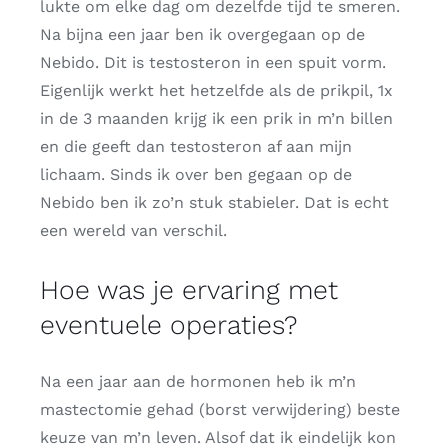
lukte om elke dag om dezelfde tijd te smeren.
Na bijna een jaar ben ik overgegaan op de
Nebido. Dit is testosteron in een spuit vorm.
Eigenlijk werkt het hetzelfde als de prikpil, 1x
in de 3 maanden krijg ik een prik in m’n billen
en die geeft dan testosteron af aan mijn
lichaam. Sinds ik over ben gegaan op de
Nebido ben ik zo’n stuk stabieler. Dat is echt
een wereld van verschil.
Hoe was je ervaring met
eventuele operaties?
Na een jaar aan de hormonen heb ik m’n
mastectomie gehad (borst verwijdering) beste
keuze van m’n leven. Alsof dat ik eindelijk kon