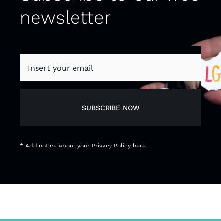
newsletter
SUBSCRIBE NOW
* Add notice about your
Privacy Policy
here.