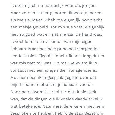
Ik stel mijzelf nu natuurlijk voor als jongen.
Maar zo ben ik niet geboren. Ik werd geboren
als meisje. Maar ik heb me eigenlijk nooit echt
een meisje gevoeld. Tot m’n 16e wist ik eigenlijk
niet zo goed wat er met me aan de hand was.
Ik voelde me een vreemde van mijn eigen
lichaam. Maar het hele principe transgender
kende ik niet. Eigenlijk dacht ik heel lang dat er
wat mis met mij was. Op me 16e kwam ik in
contact met een jongen die Transgender is.
Met hem ben ik in gesprek gegaan over dat
mijn lichaam niet als mijn lichaam voelde.
Door hem kwam ik erachter dat ik niet gek
was, dat de dingen die ik voelde daadwerkelijk
wat betekende. Naar meerdere keren met hem
gesproken te hebben, heb ik de stap gezet om