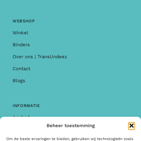
WEBSHOP
Winkel
Binders
Over ons | TransUndeez
Contact
Blogs
INFORMATIE
Aanbod
Beheer toestemming
Garantie & Klachten
Om de beste ervaringen te bieden, gebruiken wij technologieën zoals