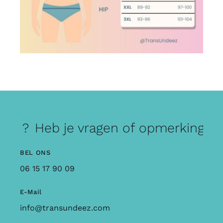
n ?
Heb je vragen of opmerkingen ?
BEL ONS
06 15 17 90 09
E-Mail
info@transundeez.com