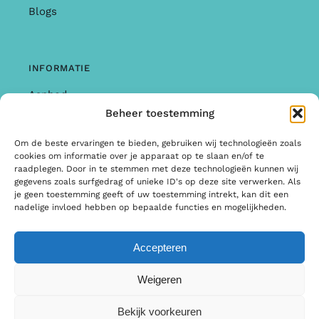
Blogs
INFORMATIE
Aanbod
Beheer toestemming
Garantie & Klachten
Om de beste ervaringen te bieden, gebruiken wij technologieën zoals
Algemene Voorwaarden
cookies om informatie over je apparaat op te slaan en/of te
raadplegen. Door in te stemmen met deze technologieën kunnen wij
Privacy Policy
gegevens zoals surfgedrag of unieke ID's op deze site verwerken. Als
je geen toestemming geeft of uw toestemming intrekt, kan dit een
Informatie
nadelige invloed hebben op bepaalde functies en mogelijkheden.
Accepteren
© Copyright 2022 | Ontwerp & Ontwikkeling door
Weigeren
Internetbureau Scriptex
Bekijk voorkeuren