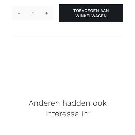
TOEVOEGEN AAN
WINKELWAGEN
Pin
"they/them",
zwart
aantal
Anderen hadden ook
interesse in: