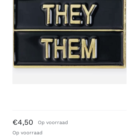
Gratis binders
Reviews
€
4,50
Op voorraad
Op voorraad