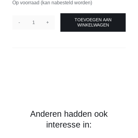
Op voorraad (kan nabesteld worden)
TOEVOEGEN AAN
WINKELWAGEN
Pin
-
proud
dad
aantal
Anderen hadden ook
interesse in: