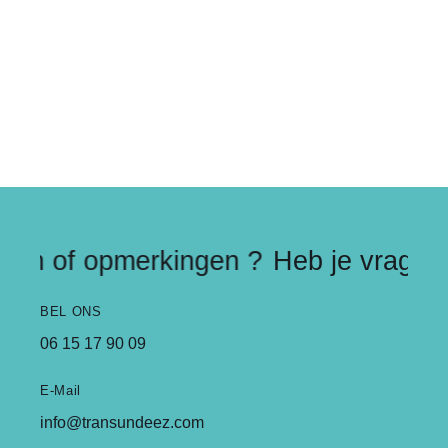
gen of opmerkingen ?
Heb je vragen 
BEL ONS
06 15 17 90 09
E-Mail
info@transundeez.com