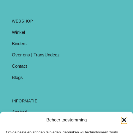
WEBSHOP
Winkel
Binders
Over ons | TransUndeez
Contact
Blogs
INFORMATIE
Aanbod
Beheer toestemming
Garantie & Klachten
Om de beste ervaringen te bieden, gebruiken wij technologieën zoals