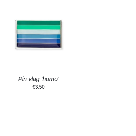
Pin vlag ‘homo’
€
3,50