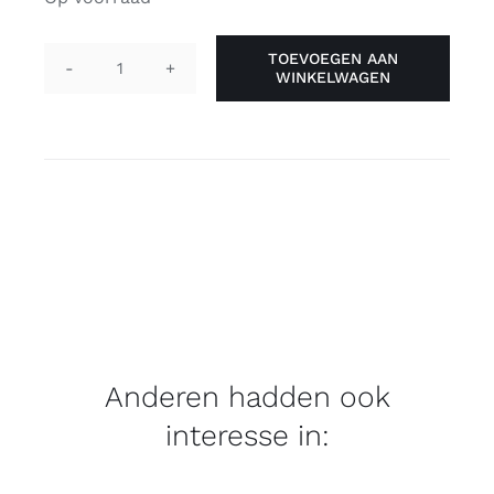
TOEVOEGEN AAN
WINKELWAGEN
Pin
"he/him",
transgender
aantal
Anderen hadden ook
interesse in: