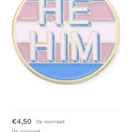
Gratis binders
Reviews
€
4,50
Op voorraad
Op voorraad