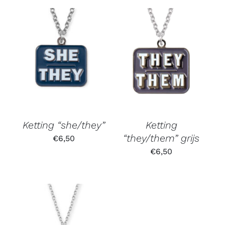
Ketting “she/they”
Ketting
“they/them” grijs
€
6,50
€
6,50