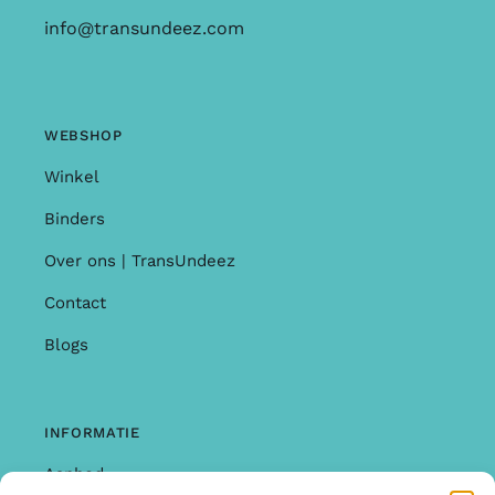
info@transundeez.com
WEBSHOP
Winkel
Binders
Over ons | TransUndeez
Contact
Blogs
INFORMATIE
Aanbod