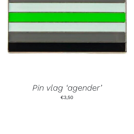
Pin vlag ‘agender’
€
3,50