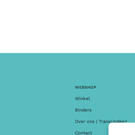
n of opmerkingen ?
WEBSHOP
Winkel
Binders
Over ons | TransUndeez
Contact