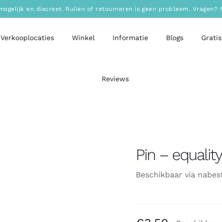
mogelijk en discreet. Ruilen of retourneren is geen probleem. Vragen
Verkooplocaties
Winkel
Informatie
Blogs
Gratis
Reviews
Pin – equalit
Beschikbaar via nabest