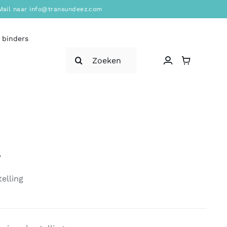
? Mail naar info@transundeez.com
 binders
Zoeken
naar:
y
elling