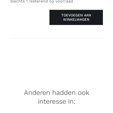
Slechts 1 resterend op voorraad
TOEVOEGEN AAN
WINKELWAGEN
Pin
boog
-
aromantisch
aantal
Anderen hadden ook
interesse in: