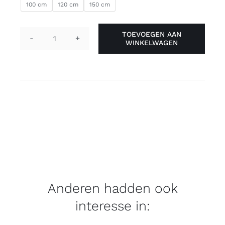
100 cm
120 cm
150 cm
TOEVOEGEN AAN
WINKELWAGEN
Veters
-
regenboog
aantal
Anderen hadden ook
interesse in: