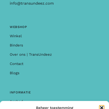
info@transundeez.com
WEBSHOP
Winkel
Binders
Over ons | TransUndeez
Contact
Blogs
INFORMATIE
Aanbod
Beheer toestemming