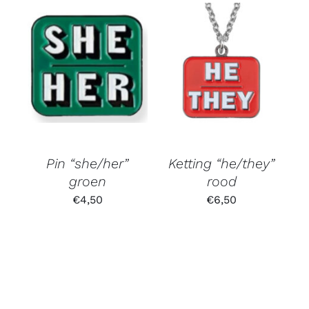
Pin “she/her”
Ketting “he/they”
groen
rood
€
4,50
€
6,50