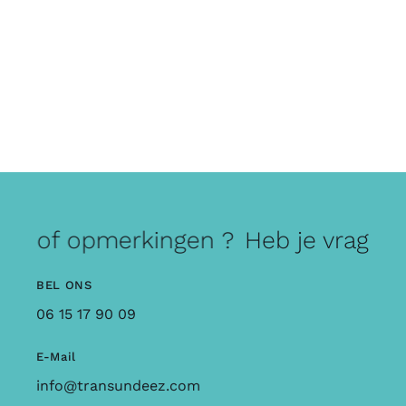
gen of opmerkingen ?
Heb je vragen 
BEL ONS
06 15 17 90 09
E-Mail
info@transundeez.com