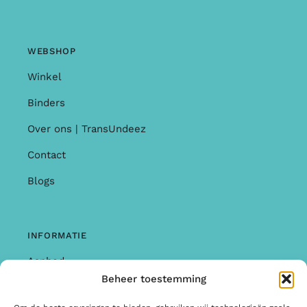
WEBSHOP
Winkel
Binders
Over ons | TransUndeez
Contact
Blogs
INFORMATIE
Aanbod
Beheer toestemming
Garantie & Klachten