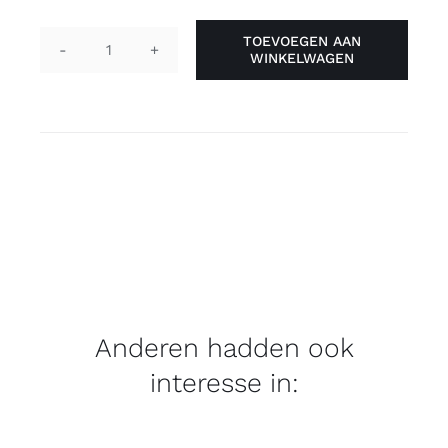
TOEVOEGEN AAN
WINKELWAGEN
Pin
-
safe
person
aantal
Anderen hadden ook
interesse in: