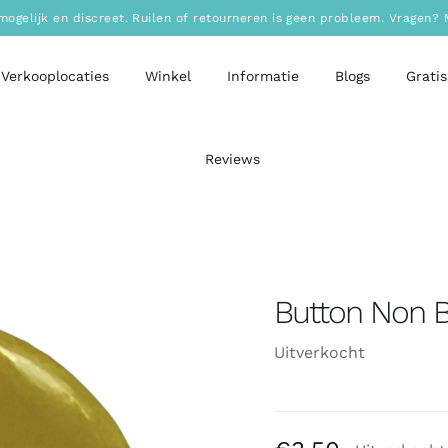
mogelijk en discreet. Ruilen of retourneren is geen probleem. Vragen
Verkooplocaties
Winkel
Informatie
Blogs
Gratis
Reviews
Button Non B
Uitverkocht