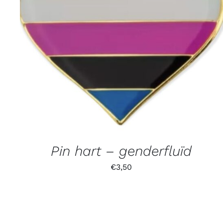
Pin hart – genderfluïd
€
3,50