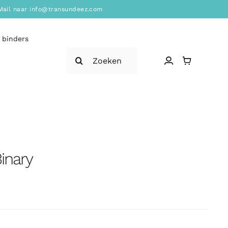
? Mail naar info@transundeez.com
 binders
Zoeken
naar:
inary